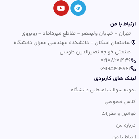
ارتباط با من
تهران - خیابان ولیعصر - تقاطع میرداماد - روبروی
ساختمان اسکان - دانشکده مهندسی عمران دانشگاه
صنعتی خواجه نصیرالدین طوسی
02188201436
09195414862
لینک های کاربردی
نمونه سوالات امتحانی دانشگاه
کلاس خصوصی
قوانین و مقررات
درباره من
ارتباط با من