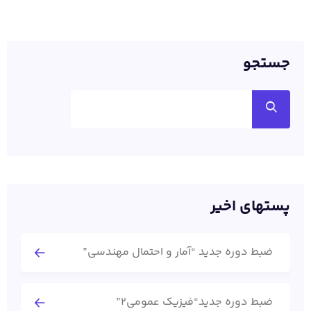
جستجو
پستهای اخیر
ضبط دوره جدید “آمار و احتمال مهندسی”
ضبط دوره جدید“فیزیک عمومی2”