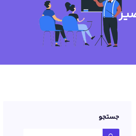
یر
جستجو