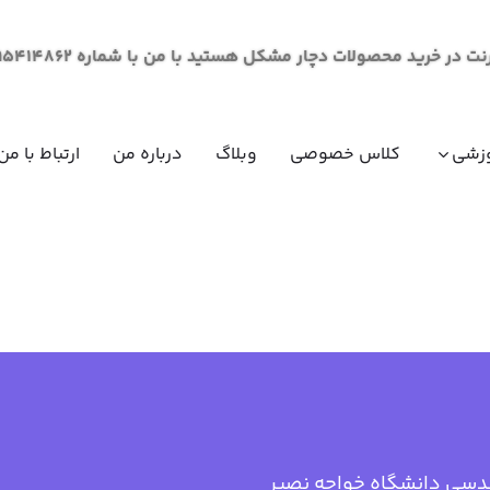
لات دچار مشکل هستید با من با شماره 09195414862 از طریق پیام در ارتباط باشید.
زشی
کلاس خصوصی
وبلاگ
درباره من
ارتباط با من
مقاومت مصالح (مکانیک جامدات)
ریاضی عم
ریاضی عم
ریاضی عم
ریاضی عم
فیزیک عم
فیزیک عم
دسی دانشگاه خواجه نصیر