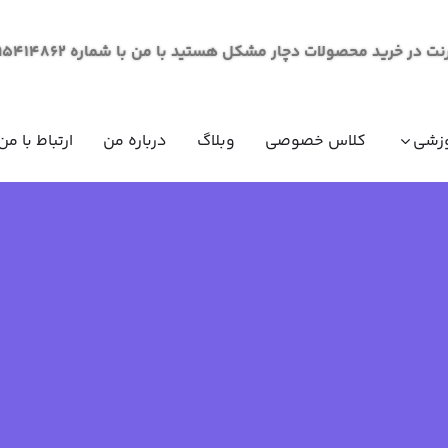
لات دچار مشکل هستید با من با شماره 09195414862 از طریق پیام در ارتباط باشید.
زشی
کلاس خصوصی
وبلاگ
درباره من
ارتباط با من
مقاومت مصالح (مکانیک جامدات)
ریاضی عم
ریاضی عم
ریاضی عم
ریاضی عم
فیزیک عم
فیزیک عم