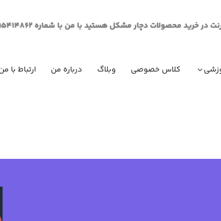
لات دچار مشکل هستید با من با شماره 09195414862 از طریق پیام در ارتباط باشید.
زشی
کلاس خصوصی
وبلاگ
درباره من
ارتباط با من
مقاومت مصالح (مکانیک جامدات)
ریاضی عم
ریاضی عم
ریاضی عم
ریاضی عم
فیزیک عم
فیزیک عم