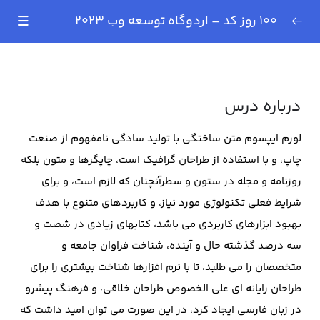
100 روز کد – اردوگاه توسعه وب 2023
بهترین مشاوران مالی آنلاین
0/3
درباره درس
چه کسی مشاور مالی قابل
00:00
اعتماد است؟
لورم ایپسوم متن ساختگی با تولید سادگی نامفهوم از صنعت
5 مشاور مالی برتر کدامند؟
00:00
چاپ، و با استفاده از طراحان گرافیک است، چاپگرها و متون بلکه
روزنامه و مجله در ستون و سطرآنچنان که لازم است، و برای
آیا می توانم مشاوره مالی
00:00
شرایط فعلی تکنولوژی مورد نیاز، و کاربردهای متنوع با هدف
رایگان دریافت کنم؟
بهبود ابزارهای کاربردی می باشد، کتابهای زیادی در شصت و
سه درصد گذشته حال و آینده، شناخت فراوان جامعه و
مشاوره مالی آزاد
0/2
متخصصان را می طلبد، تا با نرم افزارها شناخت بیشتری را برای
طراحان رایانه ای علی الخصوص طراحان خلاقی، و فرهنگ پیشرو
در زبان فارسی ایجاد کرد، در این صورت می توان امید داشت که