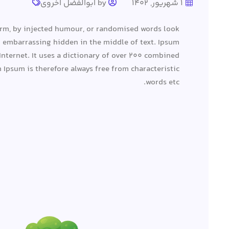
1 شهریور, 1402
by ابوالفضل اخروی
form, by injected humour, or randomised words look
ng embarrassing hidden in the middle of text. Ipsum
Internet. It uses a dictionary of over 200 combined
Ipsum is therefore always free from characteristic
words etc.