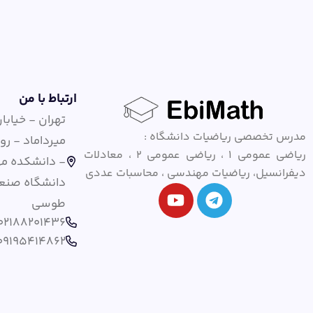
ارتباط با من
تهران - خیابا
مدرس تخصصی ریاضیات دانشگاه :
میرداماد - ر
ریاضی عمومی ۱ ، ریاضی عمومی ۲ ، معادلات
- دانشکده م
دیفرانسیل، ریاضیات مهندسی ، محاسبات عددی
دانشگاه صنعت
طوسی
02188201436
09195414862