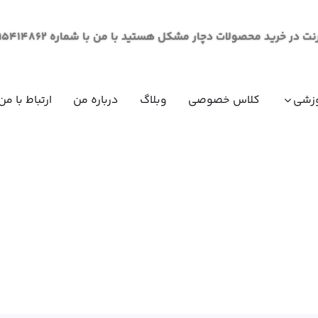
لات دچار مشکل هستید با من با شماره 09195414862 از طریق پیام در ارتباط باشید.
زشی
کلاس خصوصی
وبلاگ
درباره من
ارتباط با من
مقاومت مصالح (مکانیک جامدات)
ریاضی عم
ریاضی عم
ریاضی عم
ریاضی عم
فیزیک عم
فیزیک عم