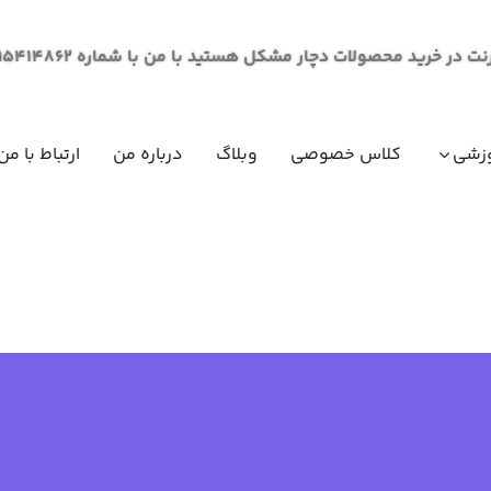
لات دچار مشکل هستید با من با شماره 09195414862 از طریق پیام در ارتباط باشید.
زشی
کلاس خصوصی
وبلاگ
درباره من
ارتباط با من
مقاومت مصالح (مکانیک جامدات)
ریاضی عم
ریاضی عم
ریاضی عم
ریاضی عم
فیزیک عم
فیزیک عم