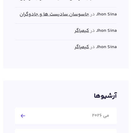
Jhon Sina
در
جاسوسان سادیست ها و جادوگران
Jhon Sina
در
کیمیاگر
Jhon Sina
در
کیمیاگر
آرشیوها
می 2026