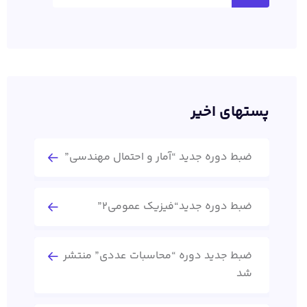
پستهای اخیر
ضبط دوره جدید “آمار و احتمال مهندسی”
ضبط دوره جدید“فیزیک عمومی2”
ضبط جدید دوره “محاسبات عددی” منتشر
شد