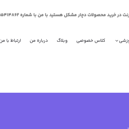
لات دچار مشکل هستید با من با شماره 09195414862 از طریق پیام در ارتباط باشید.
زشی
کلاس خصوصی
وبلاگ
درباره من
ارتباط با من
مقاومت مصالح (مکانیک جامدات)
ریاضی عم
ریاضی عم
ریاضی عم
ریاضی عم
فیزیک عم
فیزیک عم