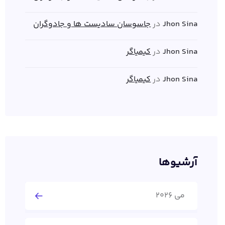
Jhon Sina
در
جاسوسان سادیست ها و جادوگران
Jhon Sina
در
کیمیاگر
Jhon Sina
در
کیمیاگر
آرشیوها
می 2026