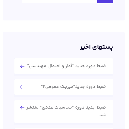
پستهای اخیر
ضبط دوره جدید “آمار و احتمال مهندسی”
ضبط دوره جدید“فیزیک عمومی2”
ضبط جدید دوره “محاسبات عددی” منتشر
شد