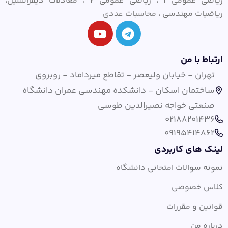
ریاضی عمومی ۱ ، ریاضی عمومی ۲ ، معادلات دیفرانسیل،
ریاضیات مهندسی ، محاسبات عددی
ارتباط با من
تهران - خیابان ولیعصر - تقاطع میرداماد - روبروی
ساختمان اسکان - دانشکده مهندسی عمران دانشگاه
صنعتی خواجه نصیرالدین طوسی
02188201436
09195414862
لینک های کاربردی
نمونه سوالات امتحانی دانشگاه
کلاس خصوصی
قوانین و مقررات
درباره من