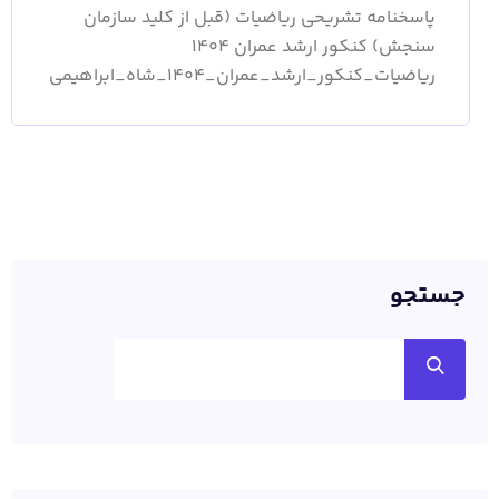
پاسخنامه تشریحی ریاضیات (قبل از کلید سازمان
سنجش) کنکور ارشد عمران 1404
ریاضیات_کنکور_ارشد_عمران_1404_شاه_ابراهیمی
جستجو