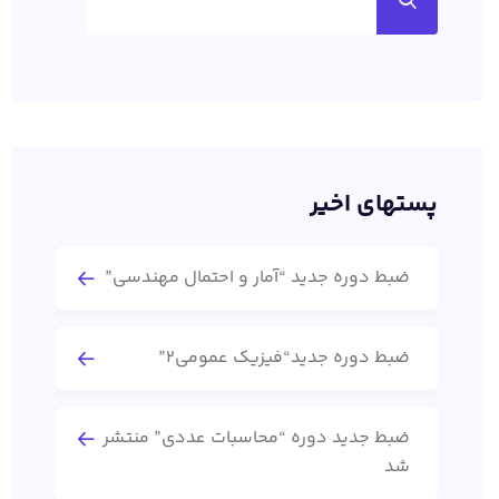
پستهای اخیر
ضبط دوره جدید “آمار و احتمال مهندسی”
ضبط دوره جدید“فیزیک عمومی2”
ضبط جدید دوره “محاسبات عددی” منتشر
شد