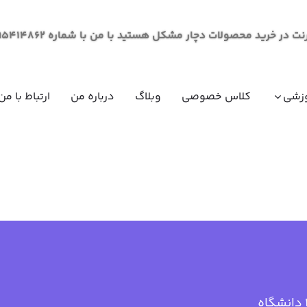
لات دچار مشکل هستید با من با شماره 09195414862 از طریق پیام در ارتباط باشید.
زشی
کلاس خصوصی
وبلاگ
درباره من
ارتباط با من
مقاومت مصالح (مکانیک جامدات)
ریاضی عم
ریاضی عم
ریاضی عم
ریاضی عم
فیزیک عم
فیزیک عم