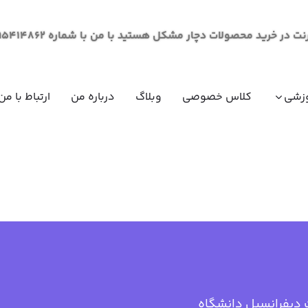
لات دچار مشکل هستید با من با شماره 09195414862 از طریق پیام در ارتباط باشید.
زشی
کلاس خصوصی
وبلاگ
درباره من
ارتباط با من
مقاومت مصالح (مکانیک جامدات)
ریاضی عم
ریاضی عم
ریاضی عم
ریاضی عم
فیزیک عم
فیزیک عم
دیفرانسیل دانشگاه