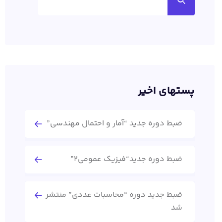
پستهای اخیر
ضبط دوره جدید “آمار و احتمال مهندسی”
ضبط دوره جدید“فیزیک عمومی2”
ضبط جدید دوره “محاسبات عددی” منتشر
شد