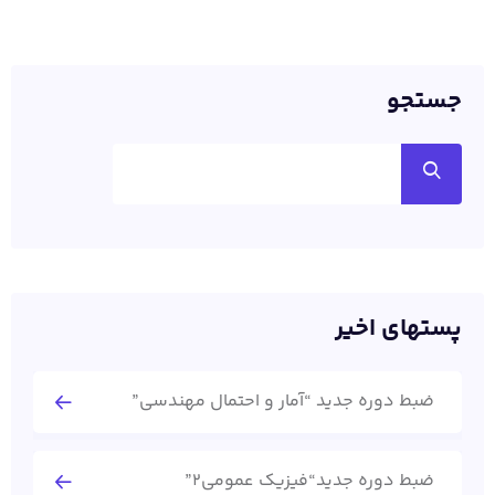
جستجو
پستهای اخیر
ضبط دوره جدید “آمار و احتمال مهندسی”
ضبط دوره جدید“فیزیک عمومی2”