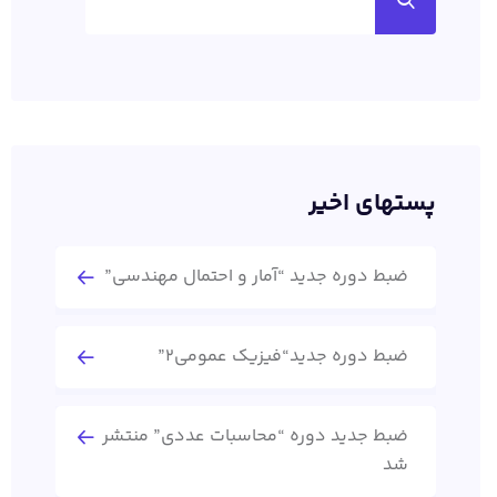
پستهای اخیر
ضبط دوره جدید “آمار و احتمال مهندسی”
ضبط دوره جدید“فیزیک عمومی2”
ضبط جدید دوره “محاسبات عددی” منتشر
شد