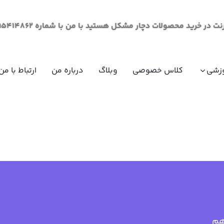
لات دچار مشکل هستید با من با شماره 09195414862 از طریق پیام در ارتباط باشید.
زشی
کلاس خصوصی
وبلاگ
درباره من
ارتباط با من
مقاومت مصالح (مکانیک جامدات)
ریاضی عم
ریاضی عم
ریاضی عم
ریاضی عم
فیزیک عم
فیزیک عم
هم