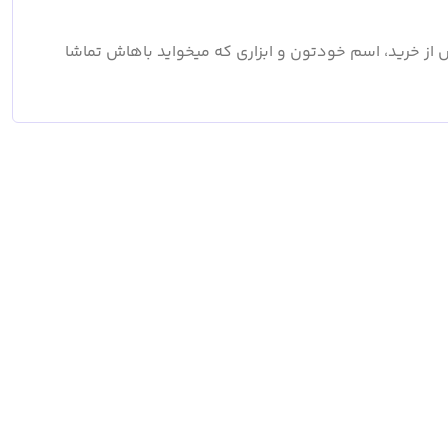
 و احتمال یازدهم ریاضی در 11 ساعت پس از خرید، اسم خودتون و ابزاری که میخواید باهاش تماشا