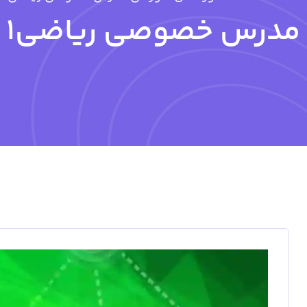
مدرس خصوصی ریاضی1