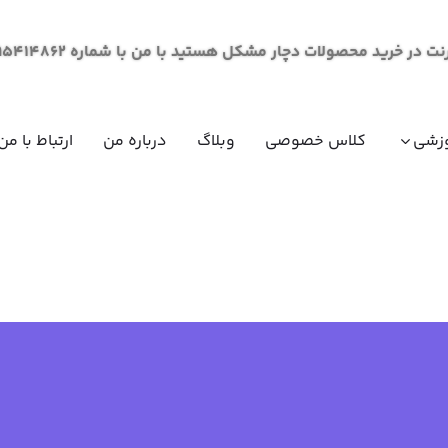
لات دچار مشکل هستید با من با شماره 09195414862 از طریق پیام در ارتباط باشید.
زشی
کلاس خصوصی
وبلاگ
درباره من
ارتباط با من
مقاومت مصالح (مکانیک جامدات)
ریاضی عم
ریاضی عم
ریاضی عم
ریاضی عم
فیزیک عم
فیزیک عم