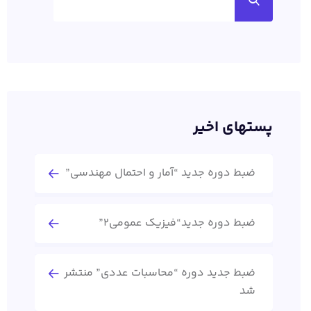
پستهای اخیر
ضبط دوره جدید “آمار و احتمال مهندسی”
ضبط دوره جدید“فیزیک عمومی2”
ضبط جدید دوره “محاسبات عددی” منتشر
شد