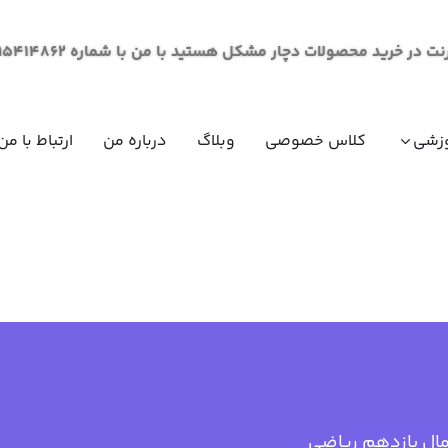
لات دچار مشکل هستید با من با شماره 09195414862 از طریق پیام در ارتباط باشید.
زشی
کلاس خصوصی
وبلاگ
درباره من
ارتباط با من
مقاومت مصالح (مکانیک جامدات)
ریاضی عم
ریاضی عم
ریاضی عم
ریاضی عم
فیزیک عم
فیزیک عم
ال یازدهم ریاضی