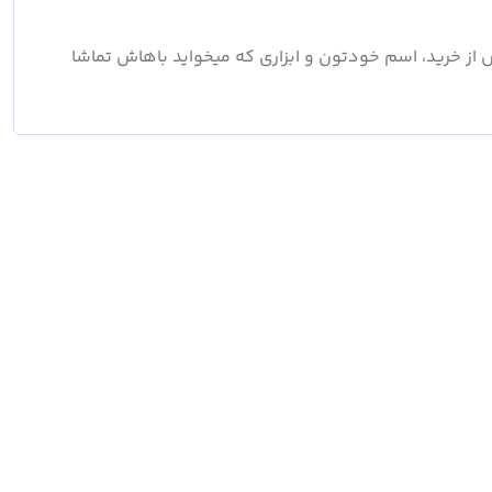
 و احتمال یازدهم ریاضی در 11 ساعت پس از خرید، اسم خودتون و ابزاری که میخواید باهاش تماشا