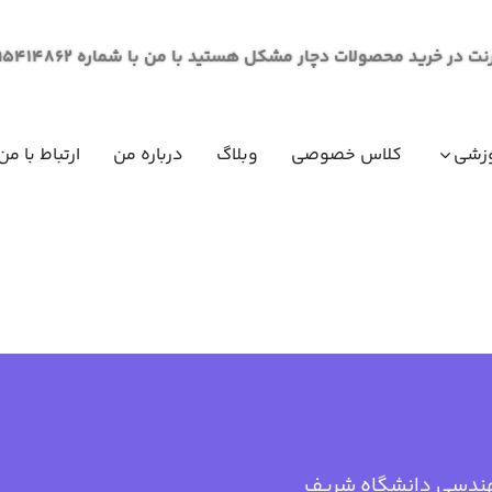
لات دچار مشکل هستید با من با شماره 09195414862 از طریق پیام در ارتباط باشید.
زشی
کلاس خصوصی
وبلاگ
درباره من
ارتباط با من
مقاومت مصالح (مکانیک جامدات)
ریاضی عم
ریاضی عم
ریاضی عم
ریاضی عم
فیزیک عم
فیزیک عم
ندسی دانشگاه شریف