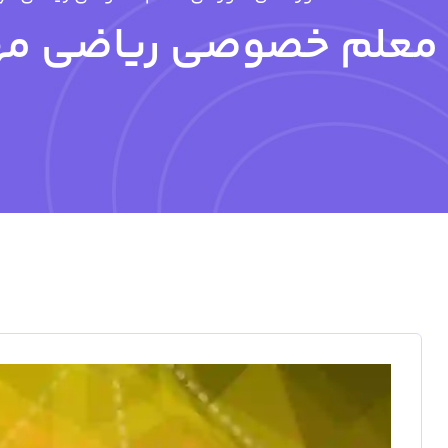
معلم خصوصی ریاضی مه